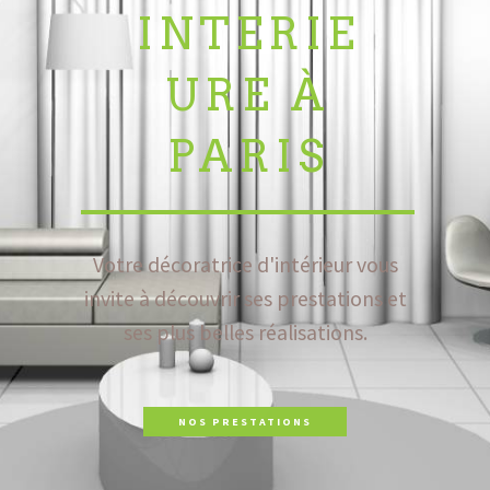
INTERIE
URE À
PARIS
Votre décoratrice d'intérieur vous
invite à découvrir ses prestations et
ses plus belles réalisations.
NOS PRESTATIONS