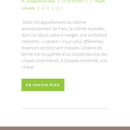
Designement Votre
23.12.2013
Projets
complets
0
1
Dans cet appartement du 16ème
arrondissement de Paris, la cliente souhaite,
dans ce séjour-salle à manger, une ambiance
naturelle, « cabane ». Pour cela, différentes
essences de bois sont choisies. La table de
ferme est récupérée et accessoirisée par des
chaises blanches et, à chaque extrémité, une
chaise...
EN SAVOIR PLUS