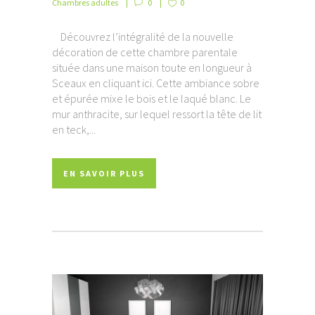
Chambres adultes
0
0
Découvrez l’intégralité de la nouvelle
décoration de cette chambre parentale
située dans une maison toute en longueur à
Sceaux en cliquant ici. Cette ambiance sobre
et épurée mixe le bois et le laqué blanc. Le
mur anthracite, sur lequel ressort la tête de lit
en teck,...
EN SAVOIR PLUS