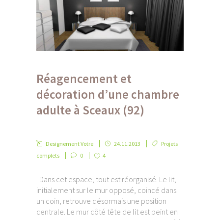
Réagencement et
décoration d’une chambre
adulte à Sceaux (92)
Designement Votre
24.11.2013
Projets
complets
0
4
Dans cet espace, tout est réorganisé. Le lit,
initialement sur le mur opposé, coincé dans
un coin, retrouve désormais une position
centrale. Le mur côté tête de lit est peint en