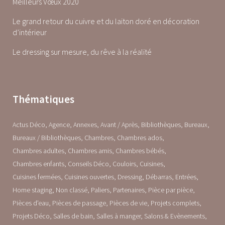
Meilleurs Vœux 2020
Le grand retour du cuivre et du laiton doré en décoration
d’intérieur
Le dressing sur mesure, du rêve à la réalité
Thématiques
Actus Déco
Agence
Annexes
Avant / Après
Bibliothèques
Bureaux
Bureaux / Bibliothèques
Chambres
Chambres ados
Chambres adultes
Chambres amis
Chambres bébés
Chambres enfants
Conseils Déco
Couloirs
Cuisines
Cuisines fermées
Cuisines ouvertes
Dressing
Débarras
Entrées
Home staging
Non classé
Paliers
Partenaires
Pièce par pièce
Pièces d'eau
Pièces de passage
Pièces de vie
Projets complets
Projets Déco
Salles de bain
Salles à manger
Salons & Evènements