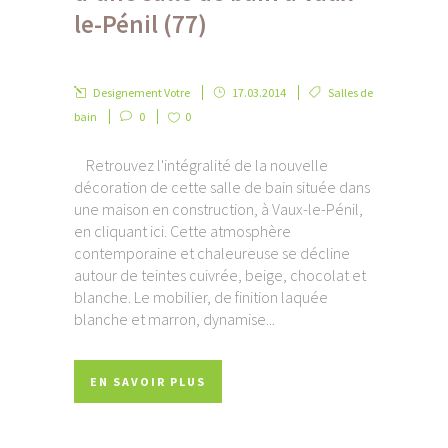
le-Pénil (77)
Designement Votre
17.03.2014
Salles de
bain
0
0
Retrouvez l'intégralité de la nouvelle
décoration de cette salle de bain située dans
une maison en construction, à Vaux-le-Pénil,
en cliquant ici. Cette atmosphère
contemporaine et chaleureuse se décline
autour de teintes cuivrée, beige, chocolat et
blanche. Le mobilier, de finition laquée
blanche et marron, dynamise...
EN SAVOIR PLUS