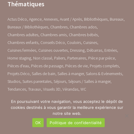
Thématiques
Actus Déco
Agence
Annexes
Avant / Après
Bibliothèques
Bureaux
Bureaux / Bibliothèques
Chambres
Chambres ados
Chambres adultes
Chambres amis
Chambres bébés
Chambres enfants
Conseils Déco
Couloirs
Cuisines
Cuisines fermées
Cuisines ouvertes
Dressing
Débarras
Entrées
Home staging
Non classé
Paliers
Partenaires
Pièce par pièce
Pièces d'eau
Pièces de passage
Pièces de vie
Projets complets
Projets Déco
Salles de bain
Salles à manger
Salons & Evènements
Studios
Suites parentales
Séjours
Séjours / Salles à manger
Tendances
Travaux
Visuels 3D
Vérandas
WC
En poursuivant votre navigation, vous acceptez le dépôt de
cookies destinés à vous garantir la meilleure expérience sur
notre site web.
OK
Politique de confidentialité
Designement Vôtre © Copyright 2023