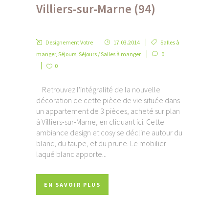
Villiers-sur-Marne (94)
Designement Votre
17.03.2014
Salles à
manger
,
Séjours
,
Séjours / Salles à manger
0
0
Retrouvez l'intégralité de la nouvelle
décoration de cette pièce de vie située dans
un appartement de 3 pièces, acheté sur plan
à Villiers-sur-Marne, en cliquant ici. Cette
ambiance design et cosy se décline autour du
blanc, du taupe, et du prune. Le mobilier
laqué blanc apporte...
EN SAVOIR PLUS