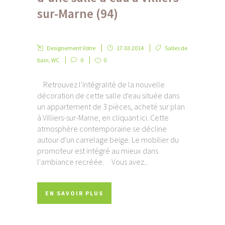
sur-Marne (94)
Designement Votre
17.03.2014
Salles de
bain
,
WC
0
0
Retrouvez l'intégralité de la nouvelle
décoration de cette salle d'eau située dans
un appartement de 3 pièces, acheté sur plan
à Villiers-sur-Marne, en cliquant ici. Cette
atmosphère contemporaine se décline
autour d'un carrelage beige. Le mobilier du
promoteur est intégré au mieux dans
l'ambiance recréée. Vous avez...
EN SAVOIR PLUS