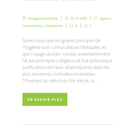
Designement Votre
02.07.2015
Agence
,
Conseils Déco
,
Tendances
0
1
Savez-vous que les grands principes de
l'hygiène sont connus depuis l'Antiquité, et
que l'usage du bain -certes, essentiellement
lié aux préceptes religieux et à la symbolique
purificatrice de l’eau- était répandu dans les
plus anciennes civilisations humaines
? Pourtant au début du XXe siècle, la...
EN SAVOIR PLUS