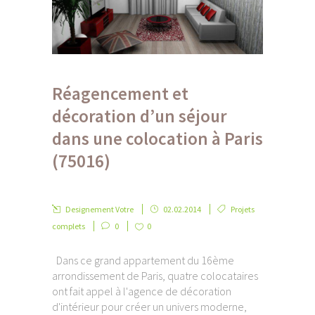
Réagencement et
décoration d’un séjour
dans une colocation à Paris
(75016)
Designement Votre
02.02.2014
Projets
complets
0
0
Dans ce grand appartement du 16ème
arrondissement de Paris, quatre colocataires
ont fait appel à l'agence de décoration
d'intérieur pour créer un univers moderne,