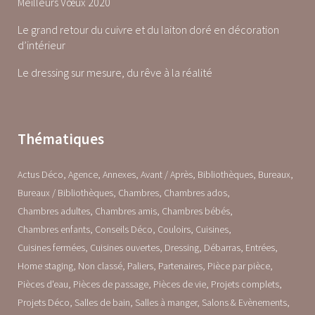
Meilleurs Vœux 2020
Le grand retour du cuivre et du laiton doré en décoration
d’intérieur
Le dressing sur mesure, du rêve à la réalité
Thématiques
Actus Déco
Agence
Annexes
Avant / Après
Bibliothèques
Bureaux
Bureaux / Bibliothèques
Chambres
Chambres ados
Chambres adultes
Chambres amis
Chambres bébés
Chambres enfants
Conseils Déco
Couloirs
Cuisines
Cuisines fermées
Cuisines ouvertes
Dressing
Débarras
Entrées
Home staging
Non classé
Paliers
Partenaires
Pièce par pièce
Pièces d'eau
Pièces de passage
Pièces de vie
Projets complets
Projets Déco
Salles de bain
Salles à manger
Salons & Evènements