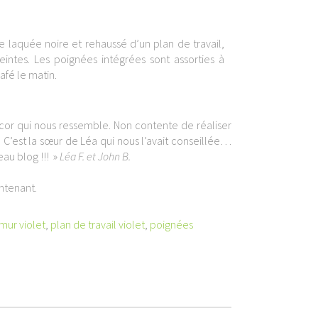
e laquée noire et rehaussé d’un plan de travail,
intes. Les poignées intégrées sont assorties à
fé le matin.
cor qui nous ressemble. Non contente de réaliser
 C’est la sœur de Léa qui nous l’avait conseillée…
au blog !!! »
Léa F. et John B.
ntenant.
mur violet
,
plan de travail violet
,
poignées