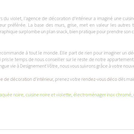
s du violet, l’agence de décoration d’intérieur a imaginé une cuisin
 préférée. La base des murs, grise, met en valeur les autres te
raphique surplombe un plan snack, bien pratique pour prendre son ca
 recommande à tout le monde. Elle part de rien pour imaginer un dé
i pris le temps de nous conseiller sur le reste de notre appartement.
ongue vie à Designement Vôtre, nous vous suivrons grâce à votre nouve
e de décoration d’intérieur
, prenez votre
rendez-vous déco
dès mai
laquée noire
,
cuisine noire et violette
,
électroménager inox chromé
,