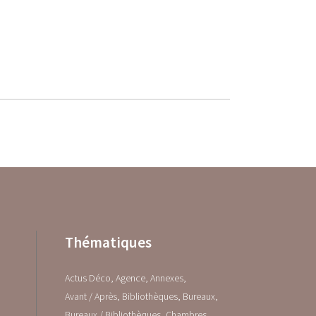
Thématiques
Actus Déco
Agence
Annexes
Avant / Après
Bibliothèques
Bureaux
Bureaux / Bibliothèques
Chambres