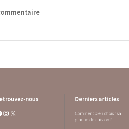
 commentaire
etrouvez-nous
Derniers articles
Instagram
X
Comment bien choisir sa
plaque de cuisson ?