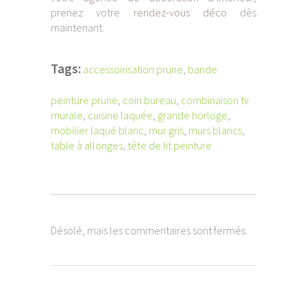
prenez votre
rendez-vous déco
dès
maintenant.
Tags:
accessoirisation prune
,
bande
peinture prune
,
coin bureau
,
combinaison tv
murale
,
cuisine laquée
,
grande horloge
,
mobilier laqué blanc
,
mur gris
,
murs blancs
,
table à allonges
,
tête de lit peinture
Désolé, mais les commentaires sont fermés.