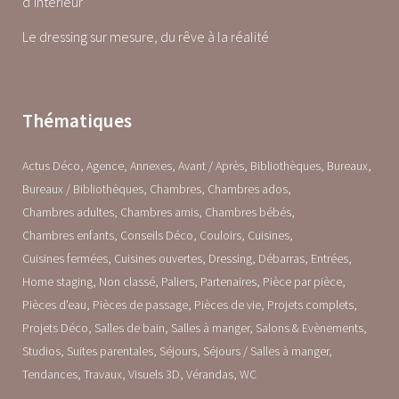
d’intérieur
Le dressing sur mesure, du rêve à la réalité
Thématiques
Actus Déco
Agence
Annexes
Avant / Après
Bibliothèques
Bureaux
Bureaux / Bibliothèques
Chambres
Chambres ados
Chambres adultes
Chambres amis
Chambres bébés
Chambres enfants
Conseils Déco
Couloirs
Cuisines
Cuisines fermées
Cuisines ouvertes
Dressing
Débarras
Entrées
Home staging
Non classé
Paliers
Partenaires
Pièce par pièce
Pièces d'eau
Pièces de passage
Pièces de vie
Projets complets
Projets Déco
Salles de bain
Salles à manger
Salons & Evènements
Studios
Suites parentales
Séjours
Séjours / Salles à manger
Tendances
Travaux
Visuels 3D
Vérandas
WC