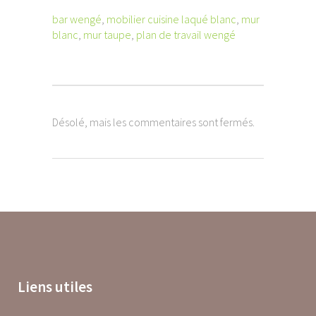
bar wengé
,
mobilier cuisine laqué blanc
,
mur
blanc
,
mur taupe
,
plan de travail wengé
Désolé, mais les commentaires sont fermés.
Liens utiles