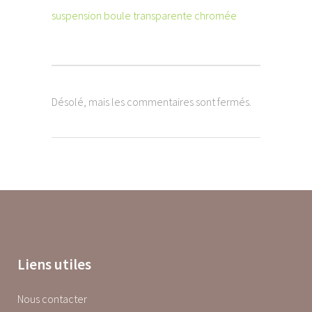
suspension boule transparente chromée
Désolé, mais les commentaires sont fermés.
Liens utiles
Nous contacter