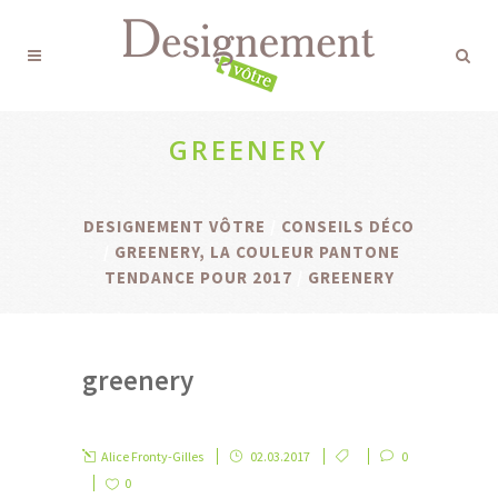
GREENERY
DESIGNEMENT VÔTRE
/
CONSEILS DÉCO
/
GREENERY, LA COULEUR PANTONE
TENDANCE POUR 2017
/
GREENERY
greenery
Alice Fronty-Gilles
02.03.2017
0
0